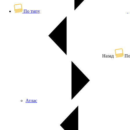
По типу
Назад
По
Атлас