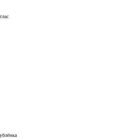
тлас
ублёнка