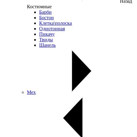
Назад
Костюмные
Барби
Бостон
Клетка\полоска
Однотонная
Пикачу
Твиды
Шанель
Мех