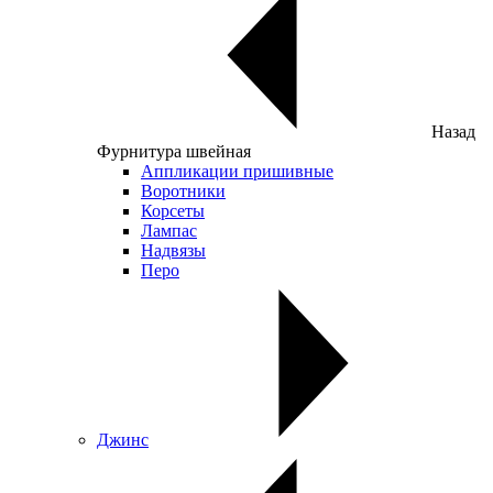
Назад
Фурнитура швейная
Аппликации пришивные
Воротники
Корсеты
Лампас
Надвязы
Перо
Джинс