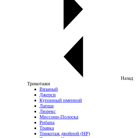
Назад
Трикотажи
Вязаный
Джерси
Купонный именной
Лапша
Люрекс
Миссони-Полоска
Рибана
Травка
Трикотаж двойной (НР)