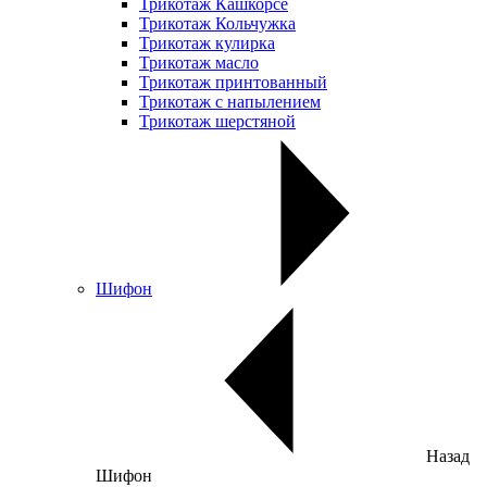
Трикотаж Кашкорсе
Трикотаж Кольчужка
Трикотаж кулирка
Трикотаж масло
Трикотаж принтованный
Трикотаж с напылением
Трикотаж шерстяной
Шифон
Назад
Шифон