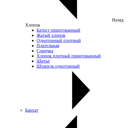
Назад
Хлопок
Батист принтованный
Жатый хлопок
Однотонный плотный
Плательная
Сорочка
Хлопок плотный принтованный
Шитье
Штапель однотонный
Бархат