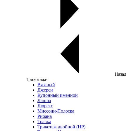
Назад
Трикотажи
Вязаный
Джерси
Купонный именной
Лапша
Люрекс
Миссони-Полоска
Рибана
Травка
Трикотаж двойной (НР)