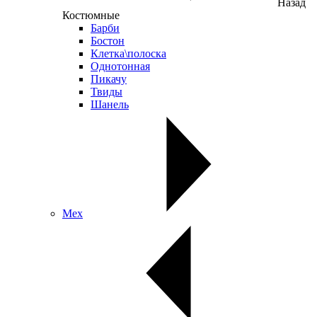
Назад
Костюмные
Барби
Бостон
Клетка\полоска
Однотонная
Пикачу
Твиды
Шанель
Мех