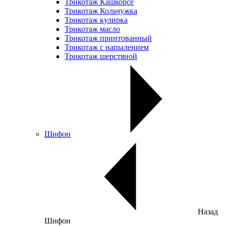
Трикотаж Кашкорсе
Трикотаж Кольчужка
Трикотаж кулирка
Трикотаж масло
Трикотаж принтованный
Трикотаж с напылением
Трикотаж шерстяной
Шифон
Назад
Шифон