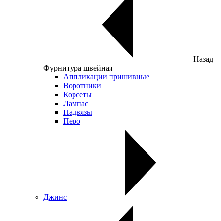
Назад
Фурнитура швейная
Аппликации пришивные
Воротники
Корсеты
Лампас
Надвязы
Перо
Джинс