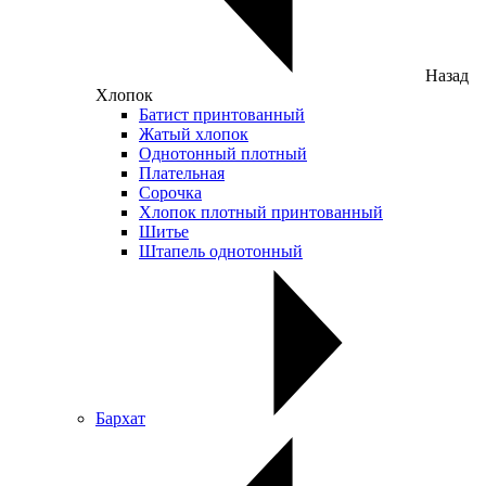
Назад
Хлопок
Батист принтованный
Жатый хлопок
Однотонный плотный
Плательная
Сорочка
Хлопок плотный принтованный
Шитье
Штапель однотонный
Бархат