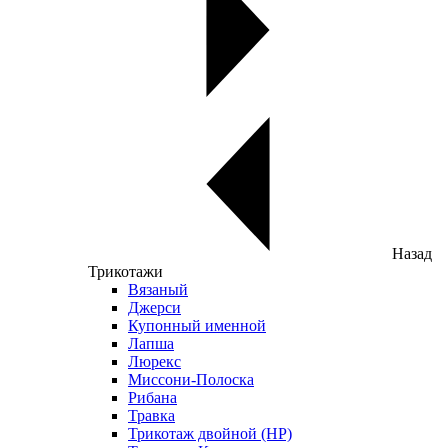
Назад
Трикотажи
Вязаный
Джерси
Купонный именной
Лапша
Люрекс
Миссони-Полоска
Рибана
Травка
Трикотаж двойной (НР)