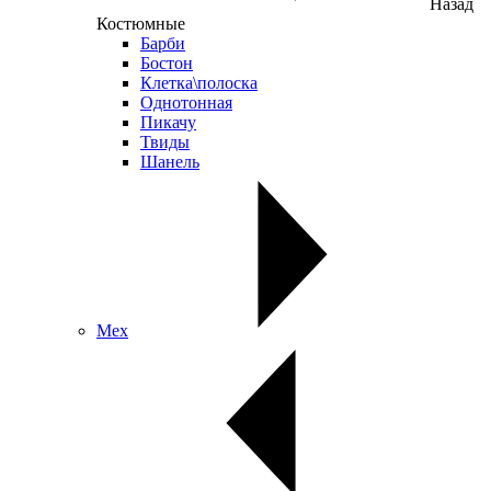
Назад
Костюмные
Барби
Бостон
Клетка\полоска
Однотонная
Пикачу
Твиды
Шанель
Мех