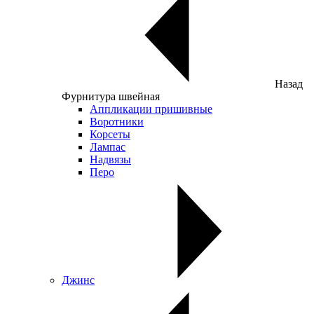
Назад
Фурнитура швейная
Аппликации пришивные
Воротники
Корсеты
Лампас
Надвязы
Перо
Джинс