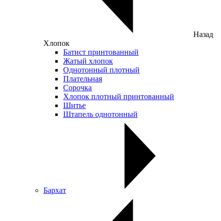
Назад
Хлопок
Батист принтованный
Жатый хлопок
Однотонный плотный
Плательная
Сорочка
Хлопок плотный принтованный
Шитье
Штапель однотонный
Бархат