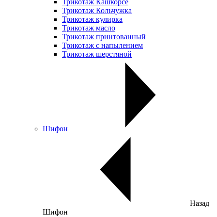
Трикотаж Кашкорсе
Трикотаж Кольчужка
Трикотаж кулирка
Трикотаж масло
Трикотаж принтованный
Трикотаж с напылением
Трикотаж шерстяной
Шифон
Назад
Шифон