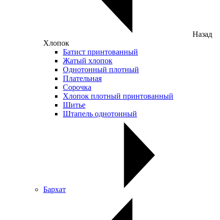
Назад
Хлопок
Батист принтованный
Жатый хлопок
Однотонный плотный
Плательная
Сорочка
Хлопок плотный принтованный
Шитье
Штапель однотонный
Бархат