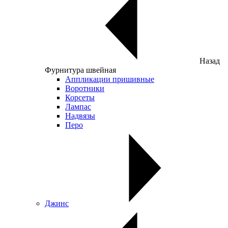
Назад
Фурнитура швейная
Аппликации пришивные
Воротники
Корсеты
Лампас
Надвязы
Перо
Джинс