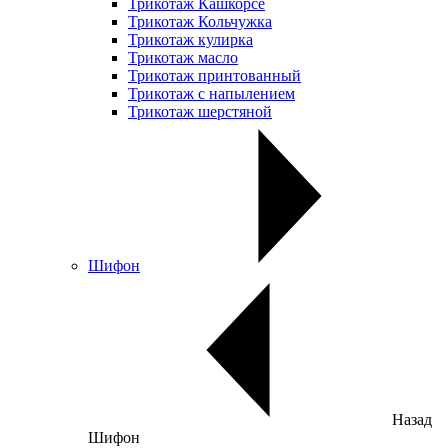
Трикотаж Кашкорсе
Трикотаж Кольчужка
Трикотаж кулирка
Трикотаж масло
Трикотаж принтованный
Трикотаж с напылением
Трикотаж шерстяной
Шифон
Назад
Шифон