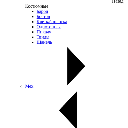
Назад
Костюмные
Барби
Бостон
Клетка\полоска
Однотонная
Пикачу
Твиды
Шанель
Мех