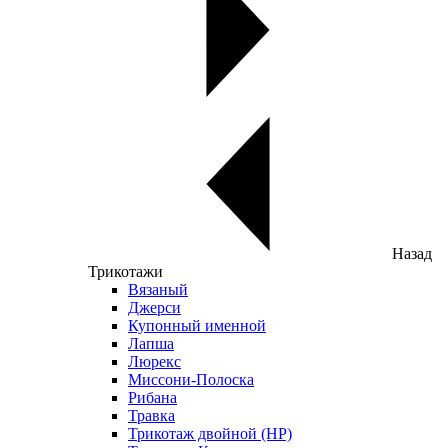
Назад
Трикотажи
Вязаный
Джерси
Купонный именной
Лапша
Люрекс
Миссони-Полоска
Рибана
Травка
Трикотаж двойной (НР)