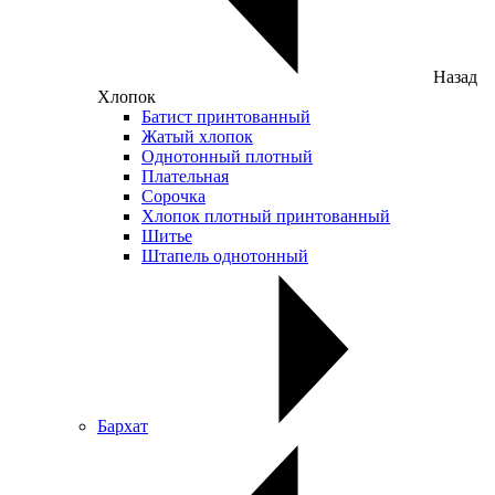
Назад
Хлопок
Батист принтованный
Жатый хлопок
Однотонный плотный
Плательная
Сорочка
Хлопок плотный принтованный
Шитье
Штапель однотонный
Бархат