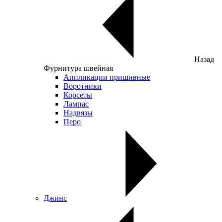
Назад
Фурнитура швейная
Аппликации пришивные
Воротники
Корсеты
Лампас
Надвязы
Перо
Джинс