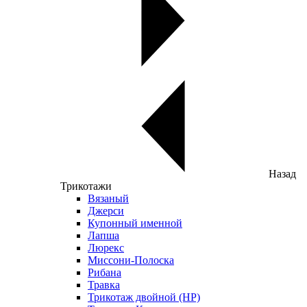
Назад
Трикотажи
Вязаный
Джерси
Купонный именной
Лапша
Люрекс
Миссони-Полоска
Рибана
Травка
Трикотаж двойной (НР)