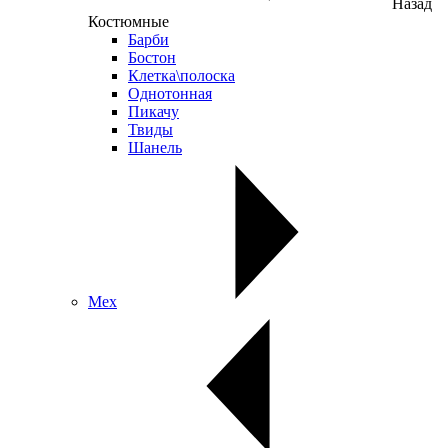
Назад
Костюмные
Барби
Бостон
Клетка\полоска
Однотонная
Пикачу
Твиды
Шанель
Мех