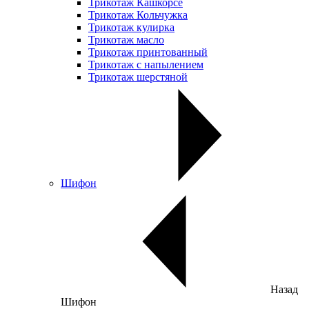
Трикотаж Кашкорсе
Трикотаж Кольчужка
Трикотаж кулирка
Трикотаж масло
Трикотаж принтованный
Трикотаж с напылением
Трикотаж шерстяной
Шифон
Назад
Шифон