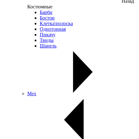
Назад
Костюмные
Барби
Бостон
Клетка\полоска
Однотонная
Пикачу
Твиды
Шанель
Мех