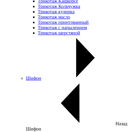
Трикотаж Кашкорсе
Трикотаж Кольчужка
Трикотаж кулирка
Трикотаж масло
Трикотаж принтованный
Трикотаж с напылением
Трикотаж шерстяной
Шифон
Назад
Шифон