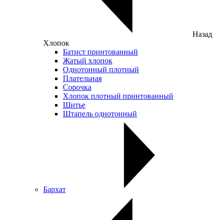
Назад
Хлопок
Батист принтованный
Жатый хлопок
Однотонный плотный
Плательная
Сорочка
Хлопок плотный принтованный
Шитье
Штапель однотонный
Бархат