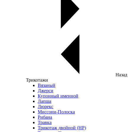
Назад
Трикотажи
Вязаный
Джерси
Купонный именной
Лапша
Люрекс
Миссони-Полоска
Рибана
Травка
Трикотаж двойной (НР)