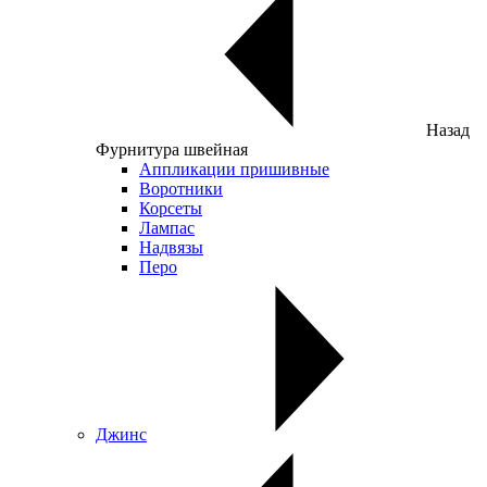
Назад
Фурнитура швейная
Аппликации пришивные
Воротники
Корсеты
Лампас
Надвязы
Перо
Джинс