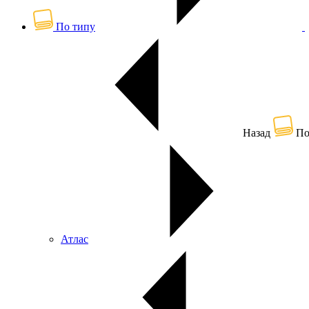
По типу
Назад
По
Атлас