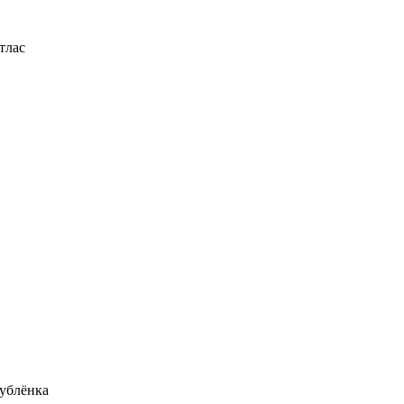
тлас
ублёнка